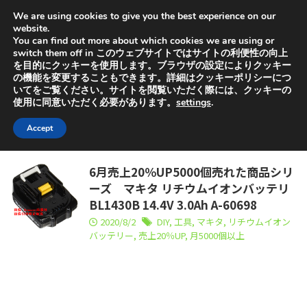
2020年版!売上が上がる!利益のでる!ライバルの仕入れ商
We are using cookies to give you the best experience on our
品のデータを販売!アマトピア あまログ アマテラスツー
ルで調べず購入へ
website.
Amazon売れ筋ご紹介サイト!アマ
You can find out more about which cookies we are using or
switch them off in このウェブサイトではサイトの利便性の向上
売れ
を目的にクッキーを使用します。ブラウザの設定によりクッキー
の機能を変更することもできます。詳細はクッキーポリシーにつ
いてをご覧ください。サイトを閲覧いただく際には、クッキーの
HOME
>
売上20％UP
使用に同意いただく必要があります。
settings
.
売上20％UP
Accept
6月売上20％UP5000個売れた商品シリ
ーズ マキタ リチウムイオンバッテリ
BL1430B 14.4V 3.0Ah A-60698
2020/8/2
DIY
,
工具
,
マキタ
,
リチウムイオン
バッテリー
,
売上20％UP
,
月5000個以上