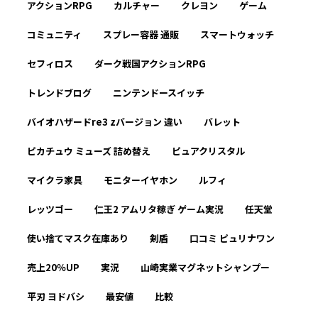
アクションRPG
カルチャー
クレヨン
ゲーム
コミュニティ
スプレー容器 通販
スマートウォッチ
セフィロス
ダーク戦国アクションRPG
トレンドブログ
ニンテンドースイッチ
バイオハザードre3 zバージョン 違い
バレット
ピカチュウ ミューズ 詰め替え
ピュアクリスタル
マイクラ家具
モニターイヤホン
ルフィ
レッツゴー
仁王2 アムリタ稼ぎ ゲーム実況
任天堂
使い捨てマスク在庫あり
剣盾
口コミ ピュリナワン
売上20％UP
実況
山崎実業マグネットシャンプー
平刃 ヨドバシ
最安値
比較