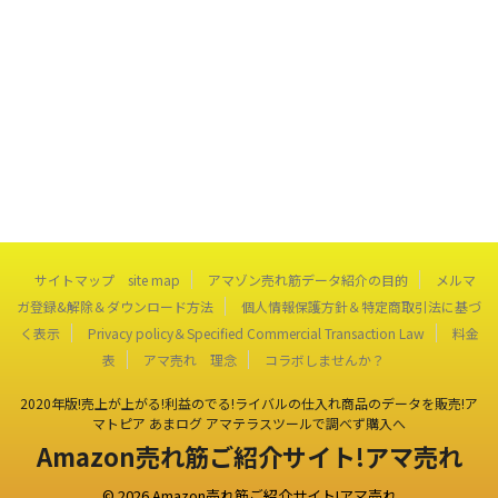
サイトマップ site map
アマゾン売れ筋データ紹介の目的
メルマ
ガ登録&解除＆ダウンロード方法
個人情報保護方針＆特定商取引法に基づ
く表示
Privacy policy＆Specified Commercial Transaction Law
料金
表
アマ売れ 理念
コラボしませんか？
2020年版!売上が上がる!利益のでる!ライバルの仕入れ商品のデータを販売!ア
マトピア あまログ アマテラスツールで調べず購入へ
Amazon売れ筋ご紹介サイト!アマ売れ
© 2026 Amazon売れ筋ご紹介サイト!アマ売れ