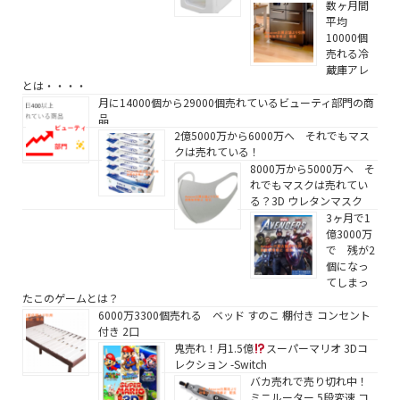
数ヶ月間
平均
10000個
売れる冷
蔵庫アレ
とは・・・・
月に14000個から29000個売れているビューティ部門の商
品
2億5000万から6000万へ それでもマス
クは売れている！
8000万から5000万へ そ
れでもマスクは売れてい
る？3D ウレタンマスク
3ヶ月で1
億3000万
で 残が2
個になっ
てしまっ
たこのゲームとは？
6000万3300個売れる ベッド すのこ 棚付き コンセント
付き 2口
鬼売れ！月1.5億
スーパーマリオ 3Dコ
レクション -Switch
バカ売れで売り切れ中！
ミニルーター 5段変速 コ