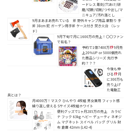
ードレス 彫刻/穴あけ/研
磨/切断/切削/つや出し/マ
ニキュア/汚れ落とし
9月まあまあ売れている 斧 野外キャンプ用品 薪割り 手
斧 38cm 鉈 ガーデン用手斧 ケース付き 焚き火台 （レッ
ド）
9月下旬で月に1600万の売上！〇〇ファン
で有名？
予約で1億7400万
9月売
上20％UP or 5000個売れ
た商品シリーズ 先行予
約？？？
今後も伸
びる
月
に300万も
売り上げ
た電動工
具とは？
月4000万！マスク ひんやり 4枚組 男女兼用 フィット感
繰り返し使える Sサイズ4枚組ホワイト
便利グッズで1ヶ月285万の売上 カラビ
ナ フック 63kg ヘビー デューティ ネオジ
ム マグネット スイベル バッグ グリル 財
布 倉庫 42mm (L42-4)