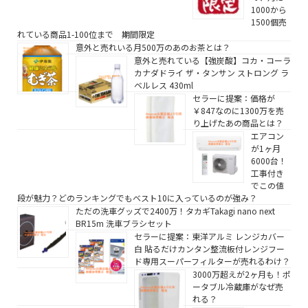
1000から
1500個売
れている商品1-100位まで 期間限定
意外と売れいる月500万のあのお茶とは？
意外と売れている【強炭酸】コカ・コーラ
カナダドライ ザ・タンサン ストロング ラ
ベルレス 430ml
セラーに提案：価格が
￥847なのに1300万を売
り上げたあの商品とは？
エアコン
が1ヶ月
6000台！
工事付き
でこの値
段が魅力？どのランキングでもベスト10に入っているのが強み？
ただの洗車グッズで2400万！タカギTakagi nano next
BR15m 洗車ブラシセット
セラーに提案：東洋アルミ レンジカバー
白 貼るだけカンタン整流板付レンジフー
ド専用スーパーフィルターが売れるわけ？
3000万超えが2ヶ月も！ポ
ータブル冷蔵庫がなぜ売
れる？