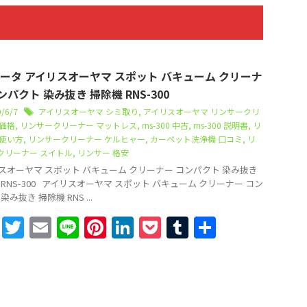
データ アイリスオーヤマ スポット バキューム クリーナ
ンパクト 染み抜き 掃除機 RNS-300
0/6/7
アイリスオーヤマ シミ取り
,
アイリスオーヤマ リンサークリ
 価格
,
リンサークリーナー マットレス
,
rns-300 中古
,
rns-300 説明書
,
リ
 使い方
,
リンサークリーナー ケルヒャー
,
カーペット洗浄機 口コミ
,
リ
クリーナー スイトル
,
リンサー 格安
スオーヤマ スポット バキューム クリーナー コンパクト 染み抜き
 RNS-300 アイリスオーヤマ スポット バキューム クリーナー コン
染み抜き 掃除機 RNS ...
F
T
E
Li
Pi
Li
P
T
共
a
w
m
n
nt
n
o
u
有
c
itt
ai
e
er
k
c
m
e
er
l
e
e
k
bl