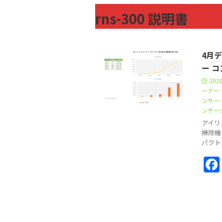
rns-300 説明書
4月
ー コ
202
ーナー
ンサー
ンサー
アイリ
掃除機
パクト 