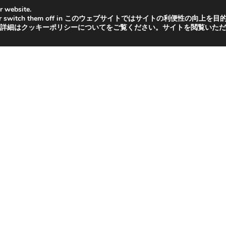
r website.
る!利益のでる!ライバルの仕入れ商品のデータを販売!アマトピア あまログ アマ
 we are using or switch them off in このウェブサイトではサイトの
Amazon売れ筋ご紹介サイト!アマ売れ
詳細はクッキーポリシーについてをご覧ください。サイトを閲覧いただ