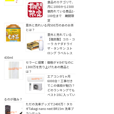
食品のカテゴリで、
月に1000から1500
個売れている商品1-
100位まで 期間限
定
意外と売れいる月500万のあのお茶
とは？
意外と売れている
【強炭酸】コカ・コ
ーラ カナダドライ
ザ・タンサン スト
ロング ラベルレス
430ml
セラーに提案：価格が￥847なのに
1300万を売り上げたあの商品と
は？
エアコンが1ヶ月
6000台！工事付き
でこの値段が魅力？
どのランキングでも
ベスト10に入ってい
るのが強み？
ただの洗車グッズで2400万！タカ
ギTakagi nano next BR15m 洗車ブ
ラシセット