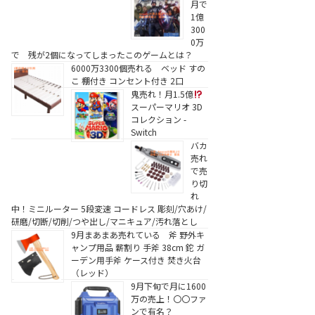
月で
1億
300
0万
で 残が2個になってしまったこのゲームとは？
6000万3300個売れる ベッド すの
こ 棚付き コンセント付き 2口
鬼売れ！月1.5億
スーパーマリオ 3D
コレクション -
Switch
バカ
売れ
で売
り切
れ
中！ミニルーター 5段変速 コードレス 彫刻/穴あけ/
研磨/切断/切削/つや出し/マニキュア/汚れ落とし
9月まあまあ売れている 斧 野外キ
ャンプ用品 薪割り 手斧 38cm 鉈 ガ
ーデン用手斧 ケース付き 焚き火台
（レッド）
9月下旬で月に1600
万の売上！〇〇ファ
ンで有名？