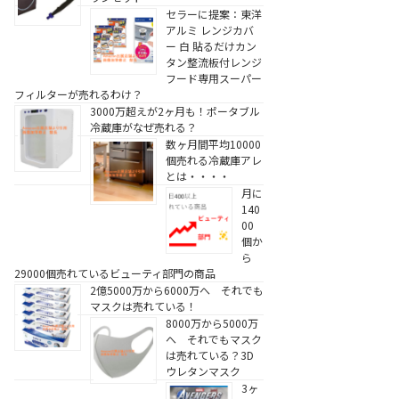
セラーに提案：東洋
アルミ レンジカバ
ー 白 貼るだけカン
タン整流板付レンジ
フード専用スーパー
フィルターが売れるわけ？
3000万超えが2ヶ月も！ポータブル
冷蔵庫がなぜ売れる？
数ヶ月間平均10000
個売れる冷蔵庫アレ
とは・・・・
月に
140
00
個か
ら
29000個売れているビューティ部門の商品
2億5000万から6000万へ それでも
マスクは売れている！
8000万から5000万
へ それでもマスク
は売れている？3D
ウレタンマスク
3ヶ